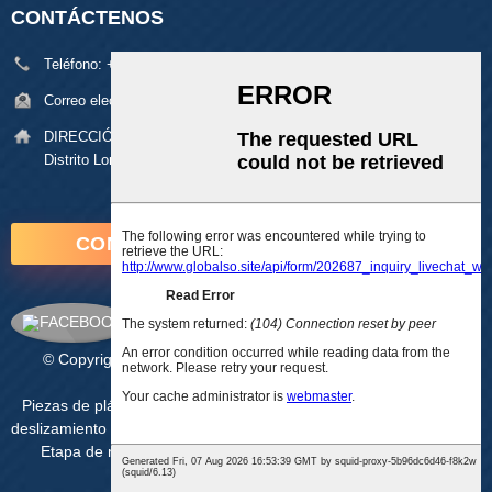
CONTÁCTENOS
Teléfono:
+86 18929329313
Correo electrónico:
alan@pftworld.com
DIRECCIÓN:
Edificio 49, Parque Industrial Fumin, Aldea Pinghu,
Distrito Longgang, Shenzhen, Código Postal: 518111
CONSULTE AHORA
© Copyright - 2010-2025 : Todos los derechos reservados.
Mapa del sitio
-
AMP Móvil
Piezas de plástico CNC
,
Piezas de mecanizado CNC
,
módulo de
deslizamiento lineal
,
Servicios de mecanizado CNC
,
Actuador lineal
,
Etapa de movimiento de riel guía lineal de tornillo de bolas
,