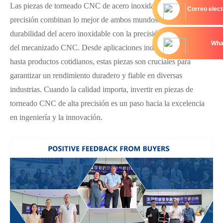
Las piezas de torneado CNC de acero inoxidable de alta
Correo elect
precisión combinan lo mejor de ambos mundos: la resistencia y
durabilidad del acero inoxidable con la precisión y versatilidad
Wha
del mecanizado CNC. Desde aplicaciones industriales complejas
hasta productos cotidianos, estas piezas son cruciales para
garantizar un rendimiento duradero y fiable en diversas
industrias. Cuando la calidad importa, invertir en piezas de
torneado CNC de alta precisión es un paso hacia la excelencia
en ingeniería y la innovación.