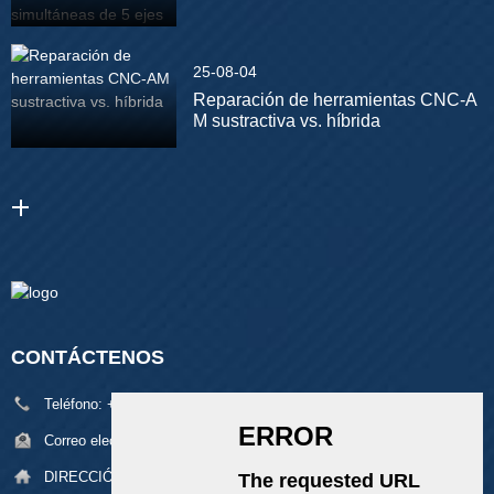
25-08-04
Reparación de herramientas CNC-A
M sustractiva vs. híbrida
CONTÁCTENOS
Teléfono:
+86 18929329313
Correo electrónico:
alan@pftworld.com
DIRECCIÓN:
Edificio 49, Parque Industrial Fumin, Aldea Pinghu,