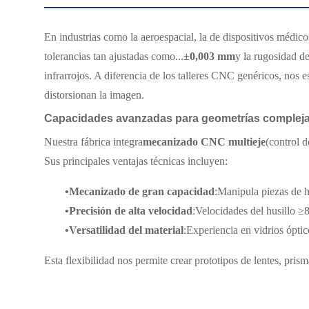
En industrias como la aeroespacial, la de dispositivos médi
tolerancias tan ajustadas como...
±0,003 mm
y la rugosidad de
infrarrojos. A diferencia de los talleres CNC genéricos, nos 
distorsionan la imagen.
Capacidades avanzadas para geometrías complej
Nuestra fábrica integra
mecanizado CNC multieje
(control 
Sus principales ventajas técnicas incluyen:
•
Mecanizado de gran capacidad
:Manipula piezas de
•
Precisión de alta velocidad
:Velocidades del husillo 
•
Versatilidad del material
:Experiencia en vidrios ópti
Esta flexibilidad nos permite crear prototipos de lentes, pris