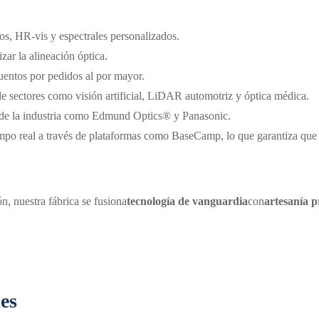
jos, HR-vis y espectrales personalizados.
izar la alineación óptica.
uentos por pedidos al por mayor.
de sectores como visión artificial, LiDAR automotriz y óptica médica.
 de la industria como Edmund Optics® y Panasonic.
empo real a través de plataformas como BaseCamp, lo que garantiza que
n, nuestra fábrica se fusiona
tecnología de vanguardia
con
artesanía p
es