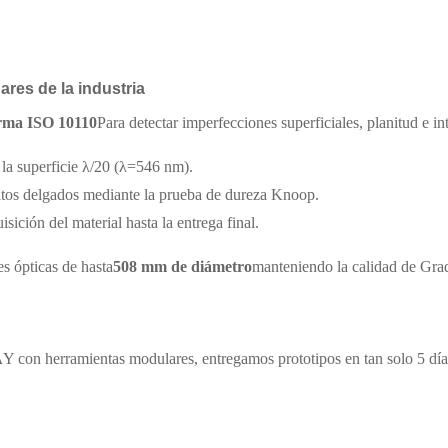
ares de la industria
orma ISO 10110
Para detectar imperfecciones superficiales, planitud e i
e la superficie λ/20 (λ=546 nm).
ratos delgados mediante la prueba de dureza Knoop.
ición del material hasta la entrega final.
s ópticas de hasta
508 mm de diámetro
manteniendo la calidad de Gra
A
Y con herramientas modulares, entregamos prototipos en tan solo 5 dí