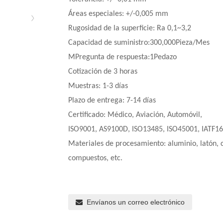
Áreas especiales: +/-0,005 mm
Rugosidad de la superficie: Ra 0,1~3,2
Capacidad de suministro:
3
00
,
000Pieza/Mes
M
Pregunta de respuesta:
1
Pedazo
Cotización de 3 horas
Muestras: 1-3 días
Plazo de entrega: 7-14 días
Certificado: Médico, Aviación, Automóvil,
ISO9001, AS9100D, ISO13485, ISO45001, IATF16
Materiales de procesamiento: aluminio, latón, c
compuestos, etc.
Envíanos un correo electrónico