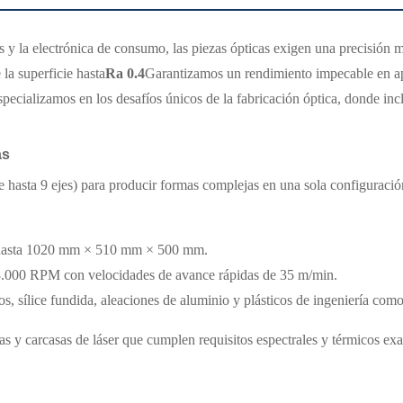
cos y la electrónica de consumo, las piezas ópticas exigen una precisi
 la superficie hasta
Ra 0.4
Garantizamos un rendimiento impecable en apl
especializamos en los desafíos únicos de la fabricación óptica, donde in
as
de hasta 9 ejes) para producir formas complejas en una sola configuraci
 hasta 1020 mm × 510 mm × 500 mm.
≥8.000 RPM con velocidades de avance rápidas de 35 m/min.
cos, sílice fundida, aleaciones de aluminio y plásticos de ingeniería co
mas y carcasas de láser que cumplen requisitos espectrales y térmicos exa