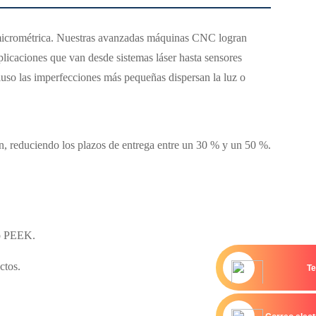
ón micrométrica. Nuestras avanzadas máquinas CNC logran
icaciones que van desde sistemas láser hasta sensores
cluso las imperfecciones más pequeñas dispersan la luz o
ón, reduciendo los plazos de entrega entre un 30 % y un 50 %.
mo PEEK.
ctos.
Te