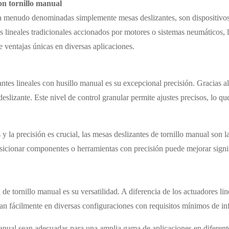
on tornillo manual
 a menudo denominadas simplemente mesas deslizantes, son dispositivos 
res lineales tradicionales accionados por motores o sistemas neumáticos
 ventajas únicas en diversas aplicaciones.
antes lineales con husillo manual es su excepcional precisión. Gracias 
eslizante. Este nivel de control granular permite ajustes precisos, lo que
 y la precisión es crucial, las mesas deslizantes de tornillo manual son 
osicionar componentes o herramientas con precisión puede mejorar signif
de tornillo manual es su versatilidad. A diferencia de los actuadores li
ran fácilmente en diversas configuraciones con requisitos mínimos de inf
 manual sean adecuadas para una amplia gama de aplicaciones en diferent