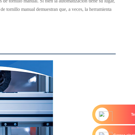
de tornillo manual. Si bien la automatización tiene su lugar,
s de tornillo manual demuestran que, a veces, la herramienta
Te