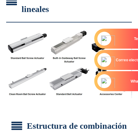
lineales
Te
Correo elect
Wha
Estructura de combinación